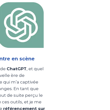
ntre en scène
 de
ChatGPT
, et quel
elle ère de
lle qui m’a captivée
anges. En tant que
out de suite perçu le
ces outils, et je me
le
référencement sur