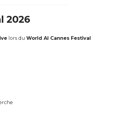
l 2026
ive
lors du
World AI Cannes Festival
herche