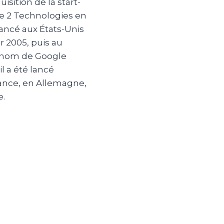
isition de la start-
e 2 Technologies en
 lancé aux États-Unis
r 2005, puis au
 nom de Google
 il a été lancé
ance, en Allemagne,
e.