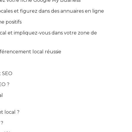
sez votre fiche Google My Business
locales et figurez dans des annuaires en ligne
e positifs
local et impliquez-vous dans votre zone de
éférencement local réussie
nt SEO
EO ?
al
 local ?
 ?