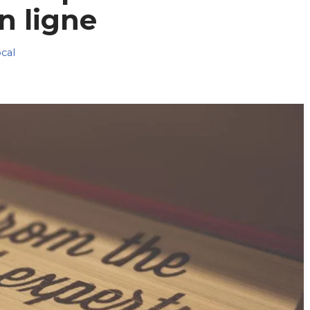
en ligne
cal